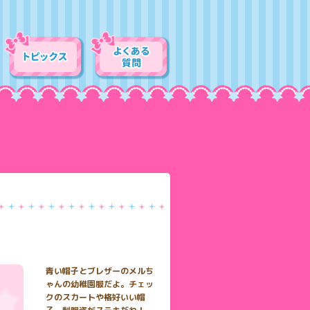
青い帽子とブレザーのメルち
ゃんの幼稚園服だよ。チェッ
クのスカートや格好いい帽