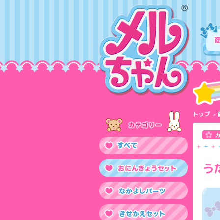
トップ
う