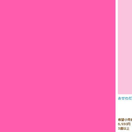
おせわだ
希望小売
6,930
3歳以上