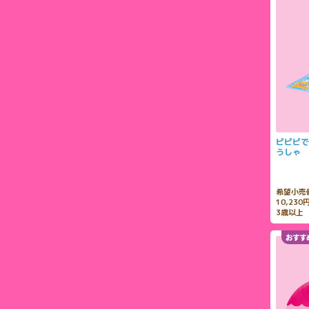
ピピピで
うしゃ
希望小売
10,23
3歳以上