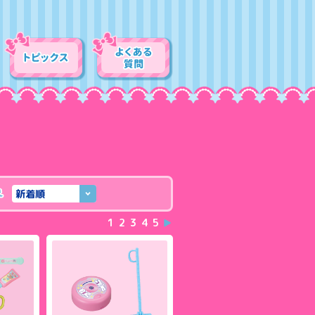
新着順
1
2
3
4
5